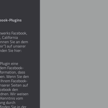
ebook-Plugins
tzwerks Facebook,
 California
kennen Sie an dem
ir“) auf unserer
nden Sie hier:
Plugin eine
 dem Facebook-
nformation, dass
aben. Wenn Sie den
 Ihrem Facebook-
nserer Seiten auf
acebook den
rdnen. Wir weisen
e Kenntnis vom
ung durch
finden Sie in der