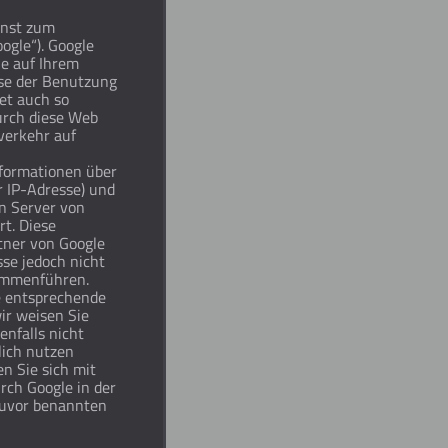
enst zum
ogle“). Google
ie auf Ihrem
se der Benutzung
et auch so
urch diese Web
verkehr auf
formationen über
r IP-Adresse) und
n Server von
rt. Diese
tner von Google
se jedoch nicht
ammenführen.
ne entsprechende
ir weisen Sie
enfalls nicht
lich nutzen
n Sie sich mit
rch Google in der
zuvor benannten