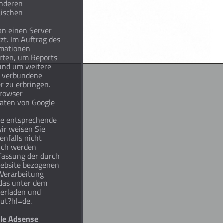
anderen
äischen
an einen Server
zt. Im Auftrag des
rmationen
rten, um Reports
 und um weitere
g verbundene
r zu erbringen.
Browser
Daten von Google
ne entsprechende
ir weisen Sie
enfalls nicht
lich werden
fassung der durch
Website bezogenen
e Verarbeitung
 das unter dem
terladen und
out?hl=de.
gle Adsense