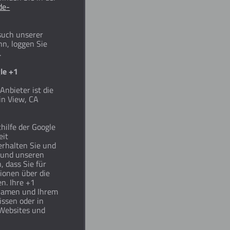
/de-
such unserer
n, loggen Sie
.
le +1
nbieter ist die
in View, CA
hilfe der Google
eit
erhalten Sie und
e und unseren
, dass Sie für
ionen über die
n. Ihre +1
lnamen und Ihrem
issen oder in
 Websites und