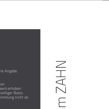
hne Angabe
ten
ssen) erhoben
williger Basis.
timmung nicht an