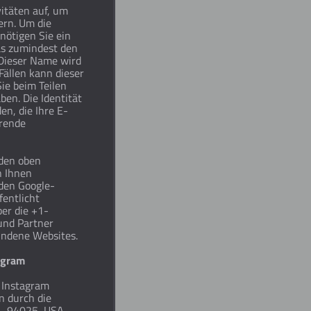
itäten auf, um
ern. Um die
nötigen Sie ein
das zumindest den
 Dieser Name wird
Fällen kann dieser
ie beim Teilen
en. Die Identität
en, die Ihre E-
erende
 den oben
n Ihnen
nden Google-
entlicht
er die +1-
 und Partner
undene Websites.
agram
 Instagram
n durch die
A, 94025, USA