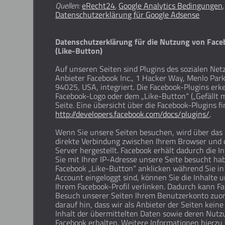
Quellen:
eRecht24
,
Google Analytics Bedingungen
,
Datenschutzerklärung für Google Adsense
Datenschutzerklärung für die Nutzung von Fac
(Like-Button)
Auf unseren Seiten sind Plugins des sozialen Ne
Anbieter Facebook Inc., 1 Hacker Way, Menlo Park,
94025, USA, integriert. Die Facebook-Plugins er
Facebook-Logo oder dem „Like-Button“ („Gefällt m
Seite. Eine übersicht über die Facebook-Plugins fi
http://developers.facebook.com/docs/plugins/
.
Wenn Sie unsere Seiten besuchen, wird über das 
direkte Verbindung zwischen Ihrem Browser und
Server hergestellt. Facebook erhält dadurch die I
Sie mit Ihrer IP-Adresse unsere Seite besucht h
Facebook „Like-Button“ anklicken während Sie in
Account eingeloggt sind, können Sie die Inhalte u
Ihrem Facebook-Profil verlinken. Dadurch kann F
Besuch unserer Seiten Ihrem Benutzerkonto zuo
darauf hin, dass wir als Anbieter der Seiten kein
Inhalt der übermittelten Daten sowie deren Nutz
Facebook erhalten. Weitere Informationen hierzu 