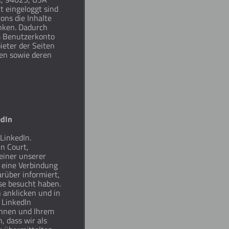
t eingeloggt sind
ons die Inhalte
inken. Dadurch
m Benutzerkonto
ieter der Seiten
ten sowie deren
edIn
LinkedIn.
in Court,
einer unserer
d eine Verbindung
arüber informiert,
sse besucht haben.
anklicken und in
s LinkedIn
 Ihnen und Ihrem
, dass wir als