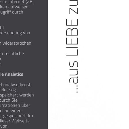
im Internet (z.B.
cken aufweisen
ugriff durch
cht
Übersendung von
h widersprochen.
ch rechtliche
n
.
le Analytics
ebanalysedienst
ndet sog.
espeichert werden
durch Sie
ormationen über
el an einen
t gespeichert. Im
dieser Webseite
 von