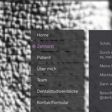
Home
Schön,
Zahnarzt
Durch m
Patient
es, mei
Meine L
Über mich
Möchte
Team
Dann w
Dentalstudioeinblicke
Besuch
@denta
Kontaktformular