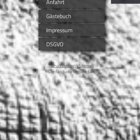
Anfahrt
Gästebuch
Impressum
DSGVO
Druckversion
|
Sitemap
© Dentalstudio Simone Lau